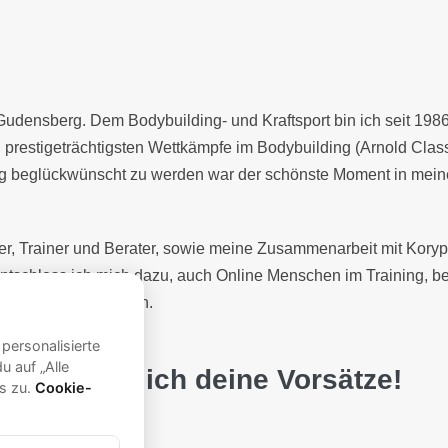
 Gudensberg. Dem Bodybuilding- und Kraftsport bin ich seit 19
prestigeträchtigsten Wettkämpfe im Bodybuilding (Arnold Class
beglückwünscht zu werden war der schönste Moment in meiner 
er, Trainer und Berater, sowie meine Zusammenarbeit mit Koryp
schloss ich mich dazu, auch Online Menschen im Training, bei i
gemeinsam Erfolg haben.
reiche endlich deine Vorsätze!