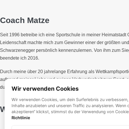
Coach Matze
Klicke hier
Seit 1996 betreibe ich eine Sportschule in meiner Heimatstadt
Leidenschaft machte mich zum Gewinner einer der größten und 
Schwarzenegger persönlich kennenzulernen. Von ihm zum Sieg 
beendete ich 2016.
Durch meine über 20 jahrelange Erfahrung als Wettkampfsportl
aufgrund meiner Liebe und ewigen Verbundenheit zum Sport, ent
du Wettkampfathlet oder Freizeitsportler bist, ich will mit dir 
Werde bis Weihnachten fit und er